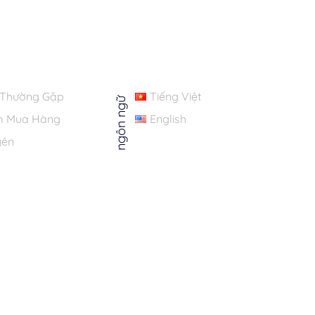
 Thường Gặp
Tiếng Việt
ngôn ngữ
m Mua Hàng
English
yên