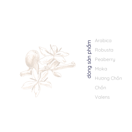
Arabica
dòng sản phẩm
Robusta
Peaberry
Moka
Hương Chồn
Chồn
Valens